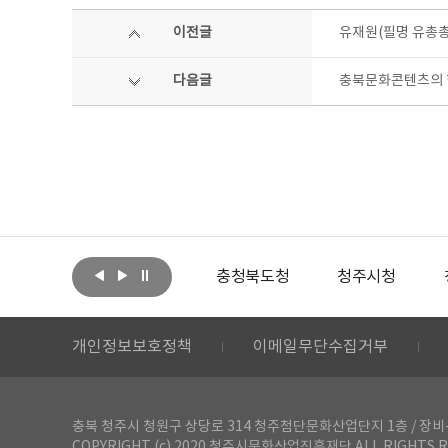
이전글
유재원(필명 유총총
다음글
충북문화콘텐츠의 현
아랩
문화체육관광부
충청북도청
청주시청
개인정보보호정책
이메일무단수집거부
충북 청주시 청원구 상당로 314 청주첨단문화산업단지 1층 / 장비-공간 대여 문
COPYRIGHT (c) 2020 청주시문화산업진흥재단 ALL RIGHTS R