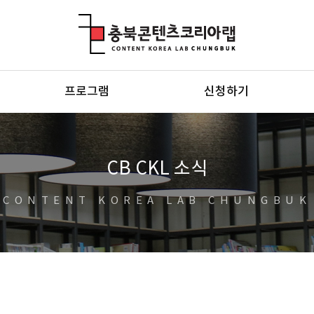
충북콘텐츠코리아랩
프로그램
신청하기
CB CKL 소식
CONTENT KOREA LAB CHUNGBUK