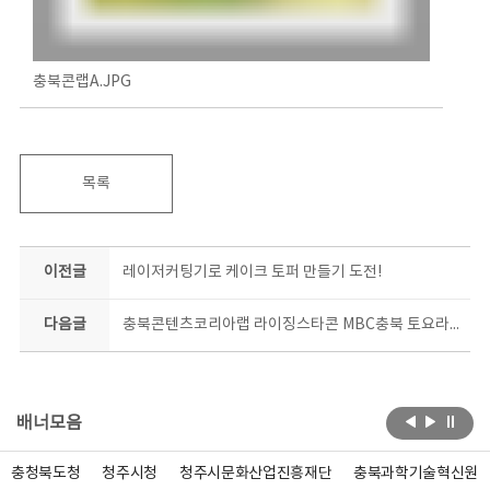
충북콘랩A.JPG
목록
이전글
레이저커팅기로 케이크 토퍼 만들기 도전!
다음글
충북콘텐츠코리아랩 라이징스타콘 MBC충북 토요라디오 출연_많은 청각 바랍니다:)
배너모음
충청북도청
청주시청
청주시문화산업진흥재단
충북과학기술혁신원