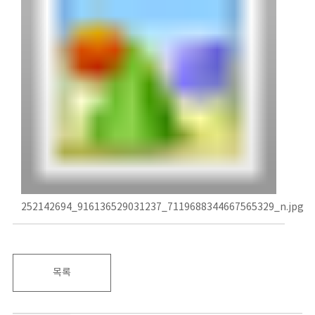
252142694_916136529031237_7119688344667565329_n.jpg
목록