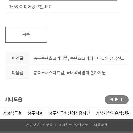
365아이디어공모전.JPG
목록
이전글
충북콘텐츠코리아랩, 콘텐츠크리에이터들의 성공전략과 마케팅 강연
다음글
충북도내스타트업, 국내외박람회 참가지원
배너모음
충청북도청
청주시청
청주시문화산업진흥재단
충북과학기술혁신원
개인정보보호정책
이메일무단수집거부
이용약관