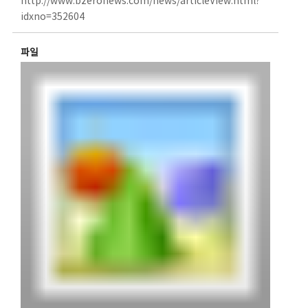
http://www.bzeronews.com/news/articleView.html?
idxno=352604
파일