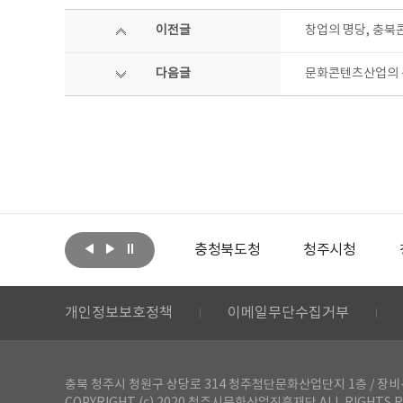
이전글
창업의 명당, 충북
다음글
문화콘텐츠산업의 큰
아랩
문화체육관광부
충청북도청
청주시청
개인정보보호정책
이메일무단수집거부
충북 청주시 청원구 상당로 314 청주첨단문화산업단지 1층 / 장비-공간 대여 문