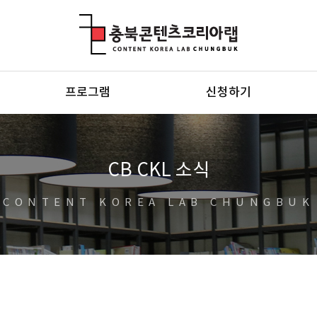
충북콘텐츠코리아랩
프로그램
신청하기
CB CKL 소식
CONTENT KOREA LAB CHUNGBUK