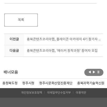
목록
이전글
충북콘텐츠코리아랩, 플레이콘 아카데미 4기 참가자 모집
다음글
충북콘텐츠코리아랩, '메이커 창작과정' 참여자 모집
배너모음
충청북도청
청주시청
청주시문화산업진흥재단
충북과학기술혁신원
개인정보보호정책
이메일무단수집거부
이용약관