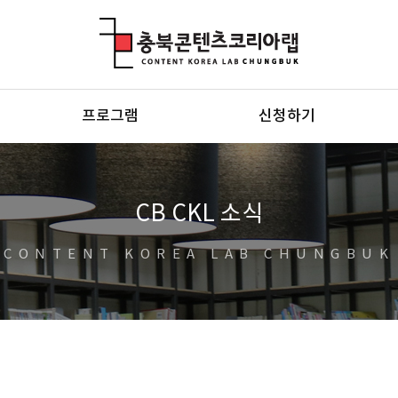
충북콘텐츠코리아랩
프로그램
신청하기
CB CKL 소식
CONTENT KOREA LAB CHUNGBUK