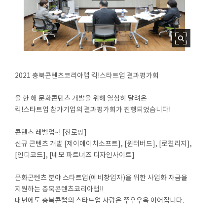
2021 충북콘텐츠코리아랩 킥!스타트업 결과평가회
⠀
올 한 해 문화콘텐츠 개발을 위해 열심히 달려온
킥!스타트업 참가기업의 결과평가회가 진행되었습니다!
⠀
콘텐츠 레벨업~! [진로팡]
신규 콘텐츠 개발 [제이에이치소프트], [윈터버드], [로컬리지],
[인디코드], [네모 파트너즈 디자인사이트]
⠀
문화콘텐츠 분야 스타트업(예비창업자)을 위한 사업화 자금을
지원하는 충북콘텐츠코리아랩!!
내년에도 충북콘랩의 스타트업 사랑은 쭈우우욱 이어집니다.
⠀