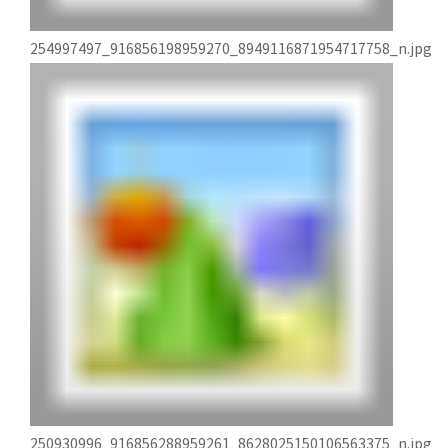
254997497_916856198959270_8949116871954717758_n.jpg
250930996_916856288959261_8628025150106563375_n.jpg