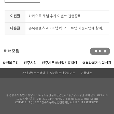
이전글
카카오톡 채널 추가 이벤트 진행중!!
다음글
충북콘텐츠코리아랩 킥! 스타트업 지원사업에 참여한 [윈터버드]에서 막장 로판 클리셰 보드게임을 출시했습니다!
배너모음
충청북도청
청주시청
청주시문화산업진흥재단
충북과학기술혁신원
개인정보보호정책
이메일무단수집거부
이용약관
충북 청주시 청원구 상당로 314 청주첨단문화산업단지 1층 / 장비-공간 대여 문의 : 043-219-
1050 / 기타 문의 : 043-219-1144 / EMAIL : cbcklab123@gmail.com
COPYRIGHT (c) 2020 청주시문화산업진흥재단 ALL RIGHTS RESERVED.