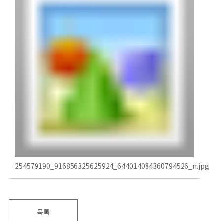
254579190_916856325625924_644014084360794526_n.jpg
목록