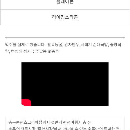
플레이콘
라이징스타콘
박쥐를 실제로 봤습니다...활옥동굴, 감자만두,시래기 순대국밥, 중앙석
탑, 캠핑의 성지 수주팔봉 in충주
충북콘텐츠코리아랩의 다섯번째 랜선여행지 충주!
충주의 전통시장 '무학시장'에서 만나볼 수 있는 충주만의 특별한 먹