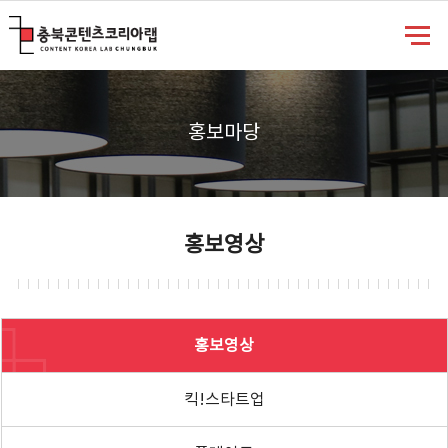
충북콘텐츠코리아랩
홍보마당
홍보영상
홍보영상
킥!스타트업