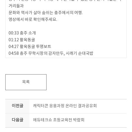
거리들과
문화와 역사가 살아 숨쉬는 충주에서의 여행.
영상에서 바로 확인해주세요.
00:33 충주 소개
01:12 활옥동굴
04:27 활옥동굴 투명보트
04:58 충주 무학시장의 감자만두, 시래기 순대국밥
06:43 탑평리 칠증석탑(중앙석탑)
08:14 수주팔봉
목록
#충북콘텐츠코리아랩 #랜선여행 #충주
이전글
캐릭터콘 응용과정 온라인 결과공유회
다음글
에듀테크쇼 초등교육전 박람회