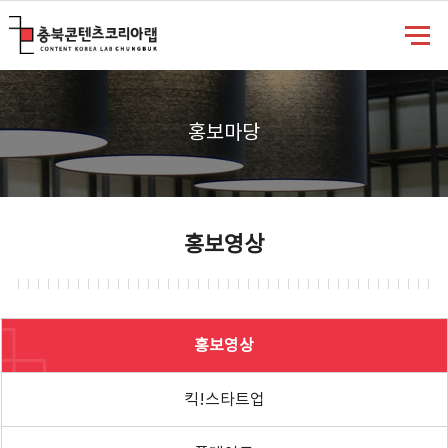
충북콘텐츠코리아랩
홍보마당
홍보영상
홍보영상
킥!스타트업