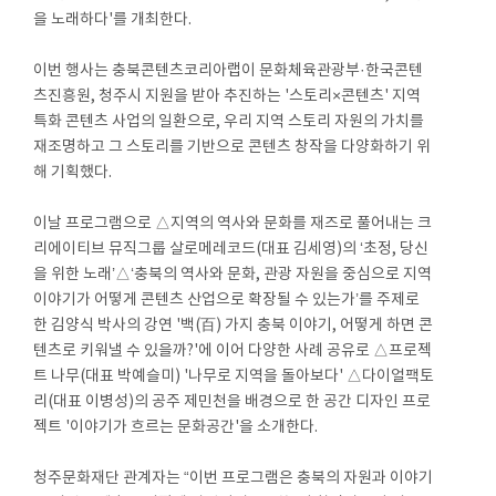
을 노래하다'를 개최한다.
이번 행사는 충북콘텐츠코리아랩이 문화체육관광부·한국콘텐
츠진흥원, 청주시 지원을 받아 추진하는 '스토리×콘텐츠' 지역
특화 콘텐츠 사업의 일환으로, 우리 지역 스토리 자원의 가치를
재조명하고 그 스토리를 기반으로 콘텐츠 창작을 다양화하기 위
해 기획했다.
이날 프로그램으로 △지역의 역사와 문화를 재즈로 풀어내는 크
리에이티브 뮤직그룹 살로메레코드(대표 김세영)의 ‘초정, 당신
을 위한 노래’△‘충북의 역사와 문화, 관광 자원을 중심으로 지역
이야기가 어떻게 콘텐츠 산업으로 확장될 수 있는가’를 주제로
한 김양식 박사의 강연 '백(百) 가지 충북 이야기, 어떻게 하면 콘
텐츠로 키워낼 수 있을까?'에 이어 다양한 사례 공유로 △프로젝
트 나무(대표 박예슬미) '나무로 지역을 돌아보다' △다이얼팩토
리(대표 이병성)의 공주 제민천을 배경으로 한 공간 디자인 프로
젝트 '이야기가 흐르는 문화공간'을 소개한다.
청주문화재단 관계자는 “이번 프로그램은 충북의 자원과 이야기