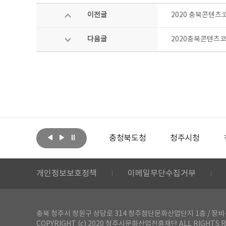
이전글
2020 충북콘텐츠
다음글
2020충북콘텐츠코
아랩
문화체육관광부
충청북도청
청주시청
개인정보보호정책
이메일무단수집거부
충북 청주시 청원구 상당로 314 청주첨단문화산업단지 1층 / 장비-공간 대여 문
COPYRIGHT (c) 2020 청주시문화산업진흥재단 ALL RIGHTS R