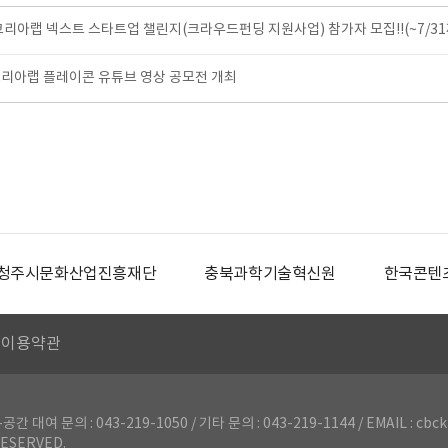
코리아랩 넥스트 스타트업 챌린지(크라우드펀딩 지원사업) 참가자 모집!!(~7/31
리아랩 플레이콘 유튜브 영상 공모전 개최
청주시문화산업진흥재단
충북과학기술혁신원
한국콘텐
이용약관
의 : 043-219-1050 / 기타 문의 : 043-219-1144 / EMAIL : cbck
ESERVED.