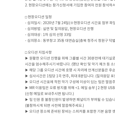
2. 현장오디션에는 참가신청서에 기입한 참여자 전원 참석하셔야
□ 현장오디션 일정
- 심의일시 : 2020년 7월 24일(※현장오디션 시간표 첨부 파
- 심의방법 : 실연 및 질의응답, 현장오디션 진행
- 심의대상 : 1차 심의 선정 33팀
- 심의장소 : 동부창고 35동 대연습실(충북 청주시 청원구 덕벌로
□ 오디션 지침사항
▶ 원활한 오디션 진행을 위해 그룹별 시간 30분전에 대기실로
시간을 엄수해주시기 바랍니다. (명단 확인 및 악기 체크 등 소
▶ 해당 그룹 오디션 시간에 호명 시 자리에 안계신분들은 후순
▶ 심사시간은 1팀당 1곡 연주, 최대 8분입니다. (질의응답 포
▶ 오디션 시간표에 적힌 악기 구성에 이상이 있는 팀은 말씀
▶ MR 이용팀은 오류 방지를 위해 <1. 메일 송부 | 2.현장 U
(신청 메일로 보내주시면 됩니다.)
▶ 팀 인원 중 불참인원이 발생하면 패널티가 부여될 수 있습니
(불참하시게 되면 사전에 말씀해주세요.)
▶ 오디션 장소에 준비된 장비는 스피커를 포함한 기본 음향 셋