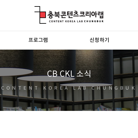
충북콘텐츠코리아랩
프로그램
신청하기
CB CKL 소식
CONTENT KOREA LAB CHUNGBUK