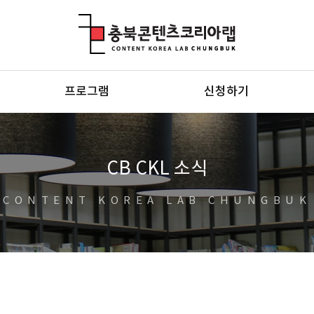
충북콘텐츠코리아랩
프로그램
신청하기
CB CKL 소식
CONTENT KOREA LAB CHUNGBUK