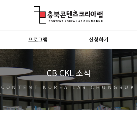
충북콘텐츠코리아랩
프로그램
신청하기
CB CKL 소식
CONTENT KOREA LAB CHUNGBUK