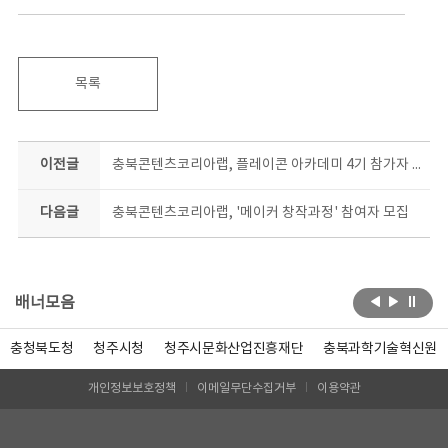
목록
이전글
충북콘텐츠코리아랩, 플레이콘 아카데미 4기 참가자 모집
다음글
충북콘텐츠코리아랩, '메이커 창작과정' 참여자 모집
배너모음
충청북도청
청주시청
청주시문화산업진흥재단
충북과학기술혁신원
개인정보보호정책
이메일무단수집거부
이용약관