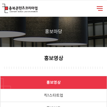
충북콘텐츠코리아랩
홍보마당
홍보영상
홍보영상
킥!스타트업