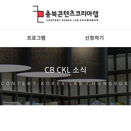
충북콘텐츠코리아랩
프로그램
신청하기
CB CKL 소식
CONTENT KOREA LAB CHUNGBUK