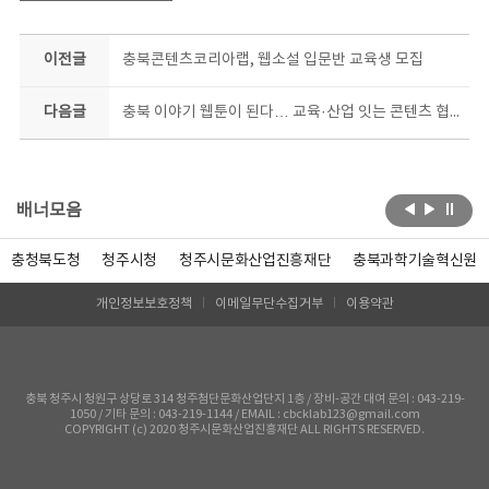
이전글
충북콘텐츠코리아랩, 웹소설 입문반 교육생 모집
다음글
충북 이야기 웹툰이 된다… 교육·산업 잇는 콘텐츠 협력 본격화
배너모음
충청북도청
청주시청
청주시문화산업진흥재단
충북과학기술혁신원
개인정보보호정책
이메일무단수집거부
이용약관
충북 청주시 청원구 상당로 314 청주첨단문화산업단지 1층 / 장비-공간 대여 문의 : 043-219-
1050 / 기타 문의 : 043-219-1144 / EMAIL : cbcklab123@gmail.com
COPYRIGHT (c) 2020 청주시문화산업진흥재단 ALL RIGHTS RESERVED.