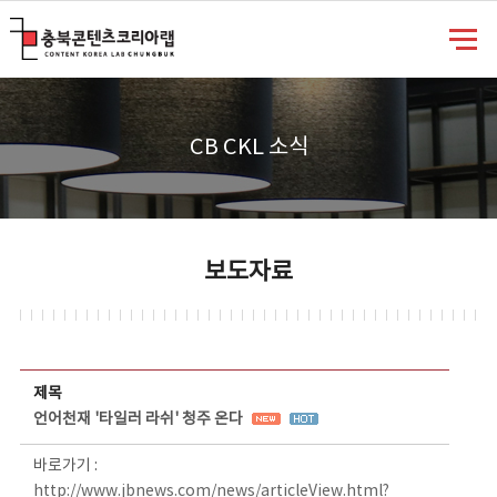
충북콘텐츠코리아랩
CB CKL 소식
보도자료
보도자료 상세보기 - 제목, 담당부서, 담당자, 담당연락처, 내용, 첨부파일 정보 제공
제목
언어천재 '타일러 라쉬' 청주 온다
바로가기 :
http://www.jbnews.com/news/articleView.html?