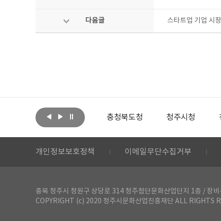
다음글
스타트업 기업 시장
아랩
문화체육관광부
충청북도청
청주시청
개인정보보호정책
이메일무단수집거부
충북 청주시 청원구 상당로 314 청주첨단문화산업단지 1층 / 장비-공간 대여 문
COPYRIGHT (c) 2020 청주시문화산업진흥재단 ALL RIGHTS R