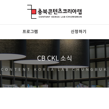
충북콘텐츠코리아랩
프로그램
신청하기
CB CKL 소식
CONTENT KOREA LAB CHUNGBUK