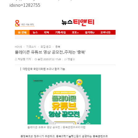
idxno=1282755