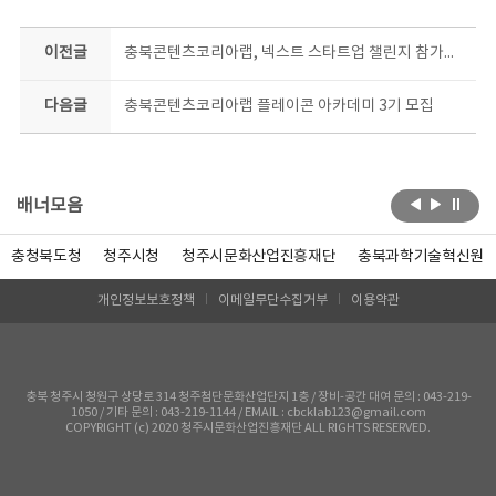
이전글
충북콘텐츠코리아랩, 넥스트 스타트업 챌린지 참가자 모집
다음글
충북콘텐츠코리아랩 플레이콘 아카데미 3기 모집
배너모음
충청북도청
청주시청
청주시문화산업진흥재단
충북과학기술혁신원
개인정보보호정책
이메일무단수집거부
이용약관
충북 청주시 청원구 상당로 314 청주첨단문화산업단지 1층 / 장비-공간 대여 문의 : 043-219-
1050 / 기타 문의 : 043-219-1144 / EMAIL : cbcklab123@gmail.com
COPYRIGHT (c) 2020 청주시문화산업진흥재단 ALL RIGHTS RESERVED.