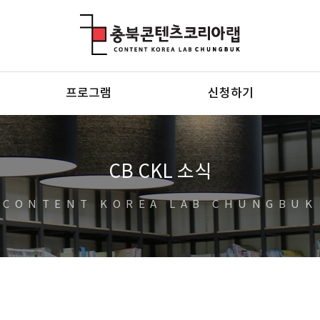
충북콘텐츠코리아랩
프로그램
신청하기
CB CKL 소식
CONTENT KOREA LAB CHUNGBUK