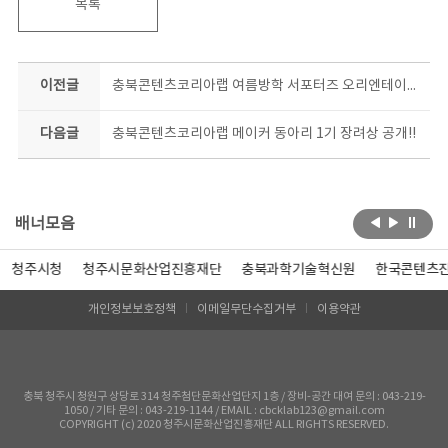
목록
이전글
충북콘텐츠코리아랩 여름방학 서포터즈 오리엔테이션~! 올 여름은 우리가 책임진다!!
다음글
충북콘텐츠코리아랩 메이커 동아리 1기 장려상 공개!!
배너모음
청주시청
청주시문화산업진흥재단
충북과학기술혁신원
한국콘텐츠
개인정보보호정책
이메일무단수집거부
이용약관
충북 청주시 청원구 상당로 314 청주첨단문화산업단지 1층 / 장비-공간 대여 문의 : 043-219-
1050 / 기타 문의 : 043-219-1144 / EMAIL : cbcklab123@gmail.com
COPYRIGHT (c) 2020 청주시문화산업진흥재단 ALL RIGHTS RESERVED.