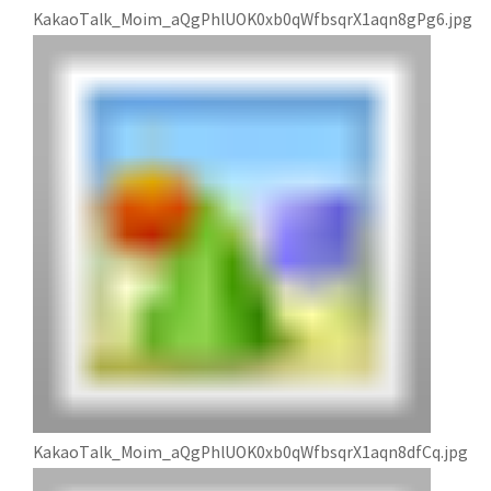
KakaoTalk_Moim_aQgPhlUOK0xb0qWfbsqrX1aqn8gPg6.jpg
KakaoTalk_Moim_aQgPhlUOK0xb0qWfbsqrX1aqn8dfCq.jpg