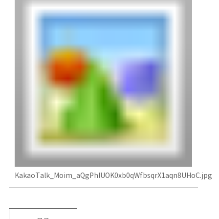
KakaoTalk_Moim_aQgPhlUOK0xb0qWfbsqrX1aqn8UHoC.jpg