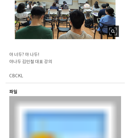
야 너두? 야 나두!
야나두 김민철 대표 강의
CBCKL
파일