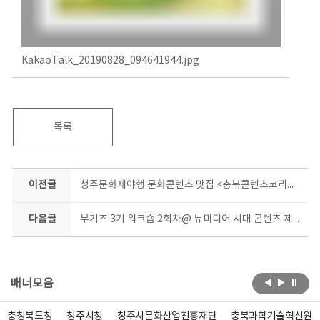
KakaoTalk_20190828_094641944.jpg
목록
이전글
청주문화재야행 문화콘텐츠 맛집 <충북콘텐츠코리아랩>
다음글
부기즈 3기 워크숍 2회차@ 뉴미디어 시대 콘텐츠 제작 강의
배너모음
충청북도청
청주시청
청주시문화산업진흥재단
충북과학기술혁신원