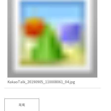
KakaoTalk_20190905_110008061_04.jpg
목록