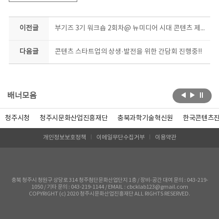
이전글
부기즈 3기 워크숍 2회차@ 뉴미디어 시대 콘텐츠 제작 강의
다음글
콘텐츠 스타트업의 상생·발전을 위한 간담회 진행중!!
배너모음
청주시청
청주시문화산업진흥재단
충북과학기술혁신원
한국콘텐츠
개인정보보호정책
이메일무단수집거부
이용약관
충북 청주시 청원구 상당로 314 청주첨단문화산업단지 1층 / 장비-공간 대여 문의 : 043-219-
1050 / 기타 문의 : 043-219-1144 / EMAIL : cbcklab123@gmail.com
COPYRIGHT (c) 2020 청주시문화산업진흥재단 ALL RIGHTS RESERVED.