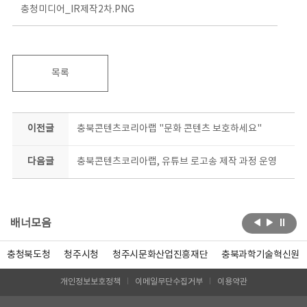
충청미디어_IR제작2차.PNG
목록
이전글
충북콘텐츠코리아랩 "문화 콘텐츠 보호하세요"
다음글
충북콘텐츠코리아랩, 유튜브 로고송 제작 과정 운영
배너모음
충청북도청
청주시청
청주시문화산업진흥재단
충북과학기술혁신원
개인정보보호정책
이메일무단수집거부
이용약관