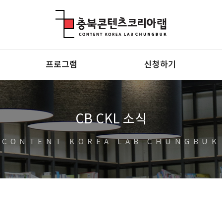
충북콘텐츠코리아랩
프로그램
신청하기
CB CKL 소식
CONTENT KOREA LAB CHUNGBUK