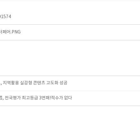
91574
페어.PNG
, 지역활용 실감형 콘텐츠 고도화 성공
, 전국평가 최고등급 3연패!적수가 없다