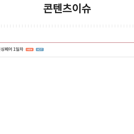
콘텐츠이슈
선싱페어 1일차