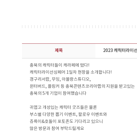
콘텐츠이슈 상세보기 - 제목, 담당부서, 담당자, 담당연락처, 내용, 첨부파일 정보 제공
제목
2023 캐릭터라이
충북의 캐릭터들이 캐라페에 떴다!
캐릭터라이선싱페어 1일차 현장을 소개합니다!
갱구리서랍, 무잉, 아몰랑스튜디오,
윈터버드, 플링커 등 충북콘텐츠코리아랩의 지원을 받고있는
충북의 5개 기업이 참여했습니다
귀엽고 개성있는 캐릭터 굿즈들은 물론
부스별 다양한 뽑기 이벤트, 팔로우 이벤트와
쥬륵이&호돌이 포토존도 기다리고 있으니
많은 방문과 참여 부탁드릴게요