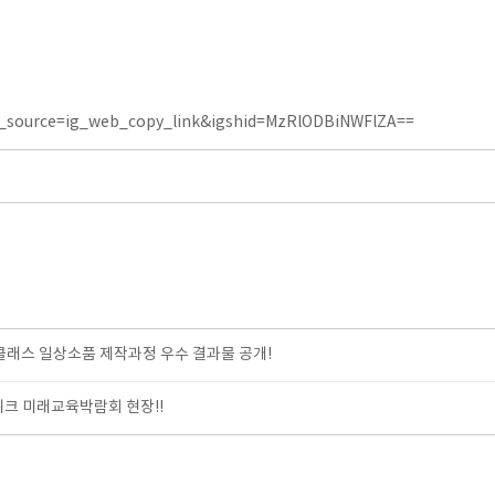
_source=ig_web_copy_link&igshid=MzRlODBiNWFlZA==
클래스 일상소품 제작과정 우수 결과물 공개!
위크 미래교육박람회 현장!!