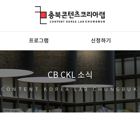
충북콘텐츠코리아랩
프로그램
신청하기
CB CKL 소식
CONTENT KOREA LAB CHUNGBUK