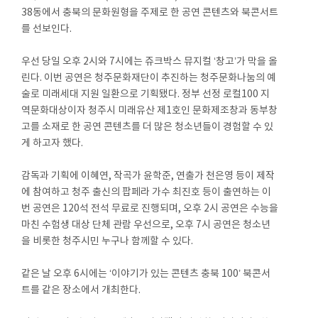
38동에서 충북의 문화원형을 주제로 한 공연 콘텐츠와 북콘서트
를 선보인다.
우선 당일 오후 2시와 7시에는 쥬크박스 뮤지컬 ‘창고’가 막을 올
린다. 이번 공연은 청주문화재단이 추진하는 청주문화나눔의 예
술로 미래세대 지원 일환으로 기획됐다. 정부 선정 로컬100 지
역문화대상이자 청주시 미래유산 제1호인 문화제조창과 동부창
고를 소재로 한 공연 콘텐츠를 더 많은 청소년들이 경험할 수 있
게 하고자 했다.
감독과 기획에 이혜연, 작곡가 윤학준, 연출가 천은영 등이 제작
에 참여하고 청주 출신의 팝페라 가수 최진호 등이 출연하는 이
번 공연은 120석 전석 무료로 진행되며, 오후 2시 공연은 수능을
마친 수험생 대상 단체 관람 우선으로, 오후 7시 공연은 청소년
을 비롯한 청주시민 누구나 함께할 수 있다.
같은 날 오후 6시에는 ‘이야기가 있는 콘텐츠 충북 100’ 북콘서
트를 같은 장소에서 개최한다.