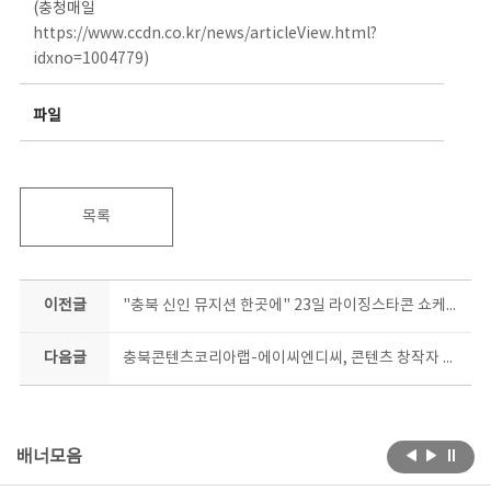
(충청매일
https://www.ccdn.co.kr/news/articleView.html?
idxno=1004779)
파일
목록
이전글
"충북 신인 뮤지션 한곳에" 23일 라이징스타콘 쇼케이스
다음글
충북콘텐츠코리아랩-에이씨엔디씨, 콘텐츠 창작자 육성 업무협약
배너모음