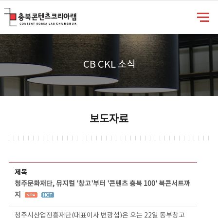
충북콘텐츠코리아랩
CB CKL 소식
보도자료
보도자료 상세보기 - 제목, 담당부서, 담당자, 담당연락처, 내용, 첨부파일 정보 제공
제목
청주문화재단, 뮤지컬 '창고'부터 '콘텐츠 충북 100' 북콘서트까
지
청주시산업진흥재단(대표이사 변광섭)은 오는 22일 동부창고