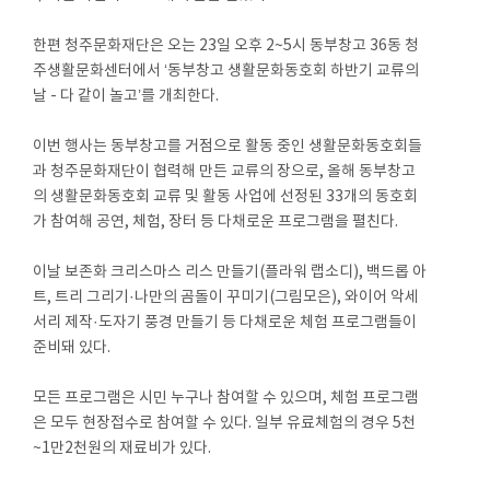
한편 청주문화재단은 오는 23일 오후 2~5시 동부창고 36동 청
주생활문화센터에서 ‘동부창고 생활문화동호회 하반기 교류의
날 - 다 같이 놀고’를 개최한다.
이번 행사는 동부창고를 거점으로 활동 중인 생활문화동호회들
과 청주문화재단이 협력해 만든 교류의 장으로, 올해 동부창고
의 생활문화동호회 교류 및 활동 사업에 선정된 33개의 동호회
가 참여해 공연, 체험, 장터 등 다채로운 프로그램을 펼친다.
이날 보존화 크리스마스 리스 만들기(플라워 랩소디), 백드롭 아
트, 트리 그리기·나만의 곰돌이 꾸미기(그림모은), 와이어 악세
서리 제작·도자기 풍경 만들기 등 다채로운 체험 프로그램들이
준비돼 있다.
모든 프로그램은 시민 누구나 참여할 수 있으며, 체험 프로그램
은 모두 현장접수로 참여할 수 있다. 일부 유료체험의 경우 5천
~1만2천원의 재료비가 있다.