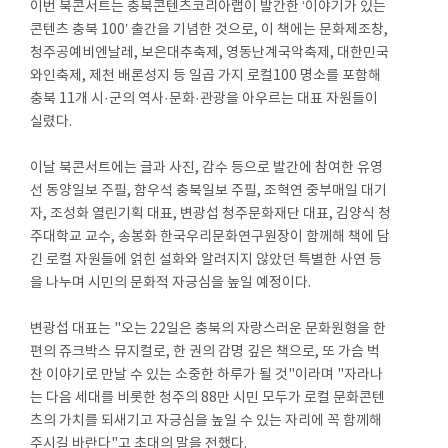
이번 북콘서트는 충북콘텐츠코리아랩이 발간한 ‘이야기가 있는
콘텐츠 충북 100’ 출간을 기념한 것으로, 이 책에는 문화제조창,
청주공예비엔날레, 보은대추축제, 영동난계국악축제, 대한민국
와인축제, 제천 배론성지 등 일곱 가지 로컬100 명소를 포함해
충북 11개 시·군의 역사·문화·관광을 아우르는 대표 자원들이
실렸다.
이날 북콘서트에는 글과 사진, 감수 등으로 발간에 참여한 유영
선 동양일보 주필, 함우석 충북일보 주필, 조혁연 중부매일 대기
자, 조성화 열린기획 대표, 변광섭 청주문화재단 대표, 김양식 청
주대학교 교수, 송봉화 한국우리문화연구원장이 함께해 책에 담
긴 로컬 자원들에 얽힌 설화와 알려지지 않았던 특별한 사연 등
을 나누며 시민의 문화적 자긍심을 높일 예정이다.
변광섭 대표는 "오는 22일은 충북의 자랑스러운 문화원형을 한
편의 쥬크박스 뮤지컬로, 한 권의 감명 깊은 책으로, 또 가슴 벅
찬 이야기로 만날 수 있는 소중한 하루가 될 것"이라며 "자라나
는 다음 세대를 비롯한 청주의 88만 시민 모두가 로컬 문화콘텐
츠의 가치를 되새기고 자긍심을 높일 수 있는 자리에 꼭 함께해
주시길 바란다"고 초대의 말을 전했다.