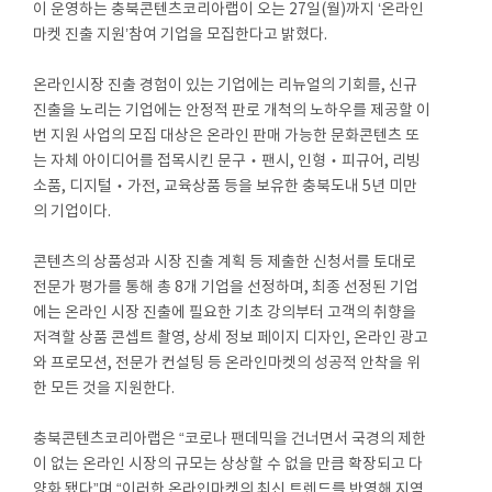
이 운영하는 충북콘텐츠코리아랩이 오는 27일(월)까지 ‘온라인
마켓 진출 지원’참여 기업을 모집한다고 밝혔다.
온라인시장 진출 경험이 있는 기업에는 리뉴얼의 기회를, 신규
진출을 노리는 기업에는 안정적 판로 개척의 노하우를 제공할 이
번 지원 사업의 모집 대상은 온라인 판매 가능한 문화콘텐츠 또
는 자체 아이디어를 접목시킨 문구‧팬시, 인형‧피규어, 리빙
소품, 디지털‧가전, 교육상품 등을 보유한 충북도내 5년 미만
의 기업이다.
콘텐츠의 상품성과 시장 진출 계획 등 제출한 신청서를 토대로
전문가 평가를 통해 총 8개 기업을 선정하며, 최종 선정된 기업
에는 온라인 시장 진출에 필요한 기초 강의부터 고객의 취향을
저격할 상품 콘셉트 촬영, 상세 정보 페이지 디자인, 온라인 광고
와 프로모션, 전문가 컨설팅 등 온라인마켓의 성공적 안착을 위
한 모든 것을 지원한다.
충북콘텐츠코리아랩은 “코로나 팬데믹을 건너면서 국경의 제한
이 없는 온라인 시장의 규모는 상상할 수 없을 만큼 확장되고 다
양화 됐다”며 “이러한 온라인마켓의 최신 트렌드를 반영해 지역