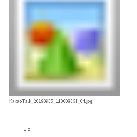
KakaoTalk_20190905_110008061_04.jpg
목록