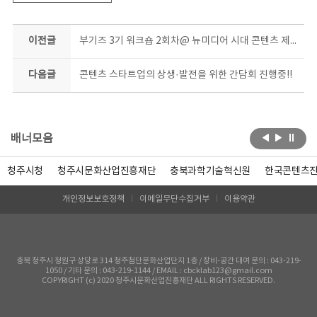
이전글
부기즈 3기 워크숍 2회차@ 뉴미디어 시대 콘텐츠 제작 강의
다음글
콘텐츠 스타트업의 상생·발전을 위한 간담회 진행중!!
배너모음
청주시청
청주시문화산업진흥재단
충북과학기술혁신원
한국콘텐츠
개인정보보호정책
이메일무단수집거부
이용약관
충북 청주시 청원구 상당로 314 청주첨단문화산업단지 1층 / 장비-공간 대여 문의 : 043-219-
1050 / 기타 문의 : 043-219-1144 / EMAIL : cbcklab123@gmail.com
COPYRIGHT (c) 2020 청주시문화산업진흥재단 ALL RIGHTS RESERVED.