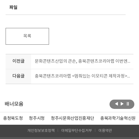
파일
목록
이전글
문화콘텐츠산업의 큰손, 충북콘텐츠코리아랩 이번엔 ‘킥!스타트업 콘텐츠 제작’ 지원
다음글
충북콘텐츠코리아랩 <멈춰있는 이모티콘 제작과정> ‘곰곰희 생각할수록’배워보고 싶네!
배너모음
충청북도청
청주시청
청주시문화산업진흥재단
충북과학기술혁신원
개인정보보호정책
이메일무단수집거부
이용약관