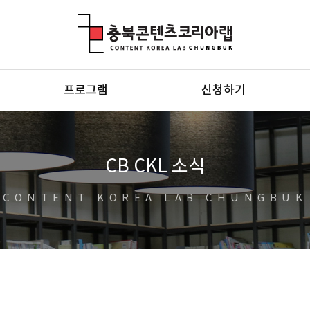
충북콘텐츠코리아랩
프로그램
신청하기
CB CKL 소식
CONTENT KOREA LAB CHUNGBUK