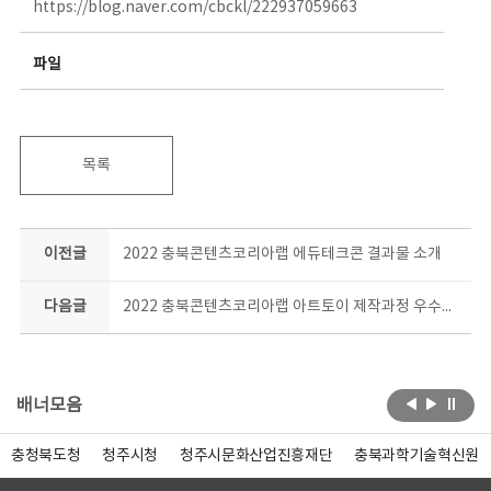
https://blog.naver.com/cbckl/222937059663
파일
목록
이전글
2022 충북콘텐츠코리아랩 에듀테크콘 결과물 소개
다음글
2022 충북콘텐츠코리아랩 아트토이 제작과정 우수작품 공개
배너모음
충청북도청
청주시청
청주시문화산업진흥재단
충북과학기술혁신원