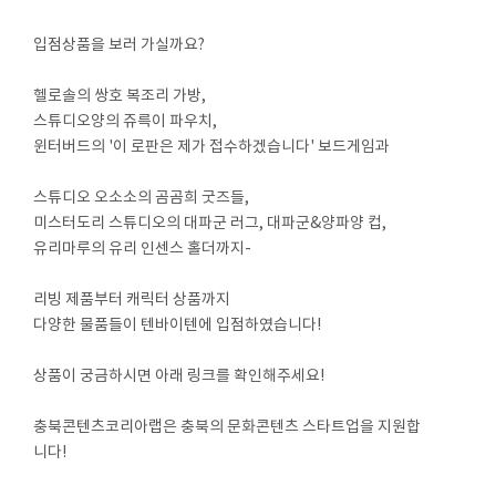
입점상품을 보러 가실까요?
헬로솔의 쌍호 복조리 가방,
스튜디오양의 쥬륵이 파우치,
윈터버드의 '이 로판은 제가 접수하겠습니다' 보드게임과
스튜디오 오소소의 곰곰희 굿즈들,
미스터도리 스튜디오의 대파군 러그, 대파군&양파양 컵,
유리마루의 유리 인센스 홀더까지-
리빙 제품부터 캐릭터 상품까지
다양한 물품들이 텐바이텐에 입점하였습니다!
상품이 궁금하시면 아래 링크를 확인해주세요!
충북콘텐츠코리아랩은 충북의 문화콘텐츠 스타트업을 지원합
니다!