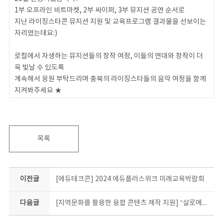
1부 오프라인 비트마켓, 2부 싸이퍼, 3부 뮤지션 공연 순서로
지난 라이징스타콘 뮤지션 지원 및 교육프로그램 결과물을 선보이는
자리였는데요:)
로컬에서 자생하는 뮤지션들의 창작 여정, 이들의 연대와 창작이 더
욱 빛날 수 있도록
계속해서 응원 부탁드리며 충북의 라이징스타들의 음악 여정을 함께
지켜봐주세요 ★
목록
이전글
[에듀테크콘] 2024 에듀플러스위크 미래교육박람회
다음글
[지역문화를 활용한 융합 콘텐츠 제작 지원] “살로메레코드를 만나다” | 미니다큐 | 충북콘텐츠코리아랩