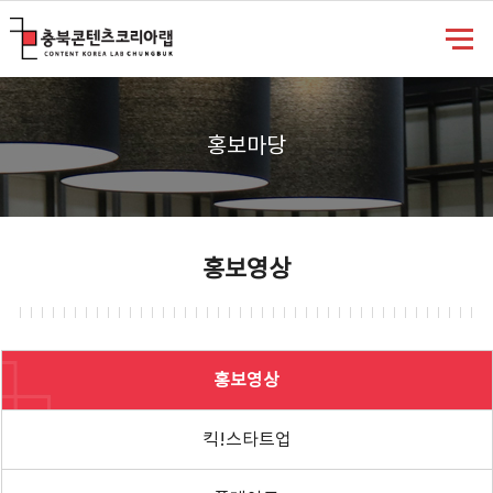
충북콘텐츠코리아랩
홍보마당
홍보영상
홍보영상
킥!스타트업