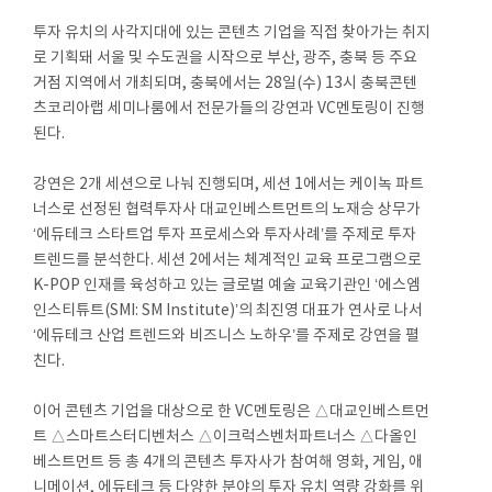
투자 유치의 사각지대에 있는 콘텐츠 기업을 직접 찾아가는 취지
로 기획돼 서울 및 수도권을 시작으로 부산, 광주, 충북 등 주요
거점 지역에서 개최되며, 충북에서는 28일(수) 13시 충북콘텐
츠코리아랩 세미나룸에서 전문가들의 강연과 VC멘토링이 진행
된다.
강연은 2개 세션으로 나눠 진행되며, 세션 1에서는 케이녹 파트
너스로 선정된 협력투자사 대교인베스트먼트의 노재승 상무가
‘에듀테크 스타트업 투자 프로세스와 투자사례’를 주제로 투자
트렌드를 분석한다. 세션 2에서는 체계적인 교육 프로그램으로
K-POP 인재를 육성하고 있는 글로벌 예술 교육기관인 ‘에스엠
인스티튜트(SMI: SM Institute)’의 최진영 대표가 연사로 나서
‘에듀테크 산업 트렌드와 비즈니스 노하우’를 주제로 강연을 펼
친다.
이어 콘텐츠 기업을 대상으로 한 VC멘토링은 △대교인베스트먼
트 △스마트스터디벤처스 △이크럭스벤처파트너스 △다올인
베스트먼트 등 총 4개의 콘텐츠 투자사가 참여해 영화, 게임, 애
니메이션, 에듀테크 등 다양한 분야의 투자 유치 역량 강화를 위