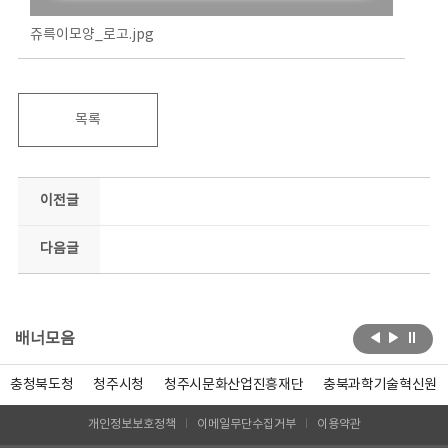
쥬륵이모양_로고.jpg
목록
이전글
다음글
배너모음
충청북도청
청주시청
청주시문화산업진흥재단
충북과학기술혁신원
개인정보보호정책
이메일무단수집거부
이용약관