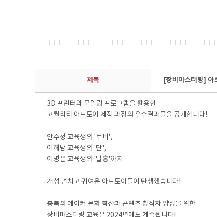
콘텐츠이슈 상세보기 - 제목, 담당부서, 담당자, 담당연락처, 내용, 첨부파일 정보 제공
제목
[장비마스터링] 아
3D 프린터와 모델링 프로그램을 활용한
고퀄리티 아트토이 제작 과정의 우수결과물을 공개합니다!
안수정 교육생의 '토비',
이해담 교육생의 '단',
이명은 교육생의 '달홍'까지!
개성 넘치고 귀여운 아트토이들이 탄생했습니다!
충북의 메이커 문화 확산과 콘텐츠 창작자 양성을 위한
장비마스터링 교육은 2024년에도 계속됩니다!