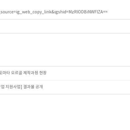
_source=ig_web_copy_link&igshid=MzRlODBiNWFlZA==
토마타 오르골 제작과정 현장
업 지원사업] 결과물 공개