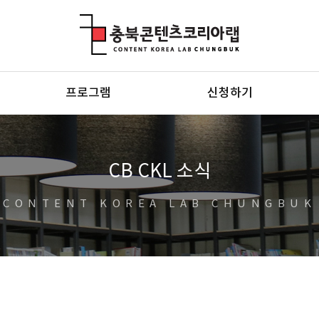
충북콘텐츠코리아랩
프로그램
신청하기
CB CKL 소식
CONTENT KOREA LAB CHUNGBUK