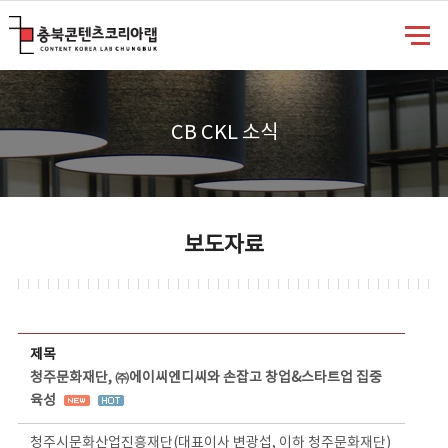
충북콘텐츠코리아랩
CB CKL 소식
보도자료
보도자료 상세보기 - 제목, 담당부서, 담당자, 담당연락처, 내용, 첨부파일 정보 제공
제목
청주문화재단, ㈜에이씨엔디씨와 손잡고 창업&스타트업 집중
육성
청주시문화산업진흥재단(대표이사 변광섭, 이하 청주문화재단)