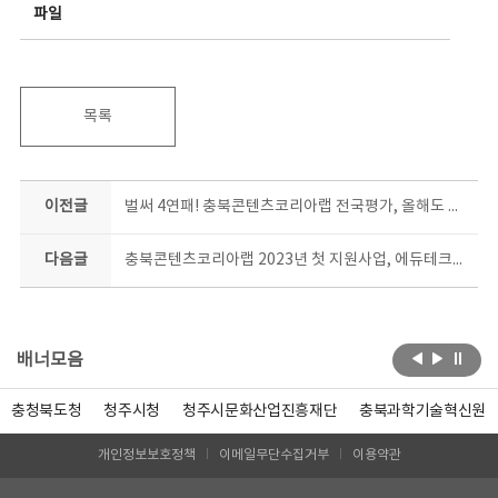
파일
목록
이전글
벌써 4연패! 충북콘텐츠코리아랩 전국평가, 올해도 최고등급
다음글
충북콘텐츠코리아랩 2023년 첫 지원사업, 에듀테크콘 공모 막 올라
배너모음
충청북도청
청주시청
청주시문화산업진흥재단
충북과학기술혁신원
개인정보보호정책
이메일무단수집거부
이용약관