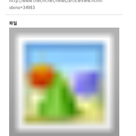
http://www.thecm.net/news/articleView.html?
idxno=34983
파일