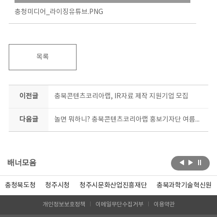
충청미디어_라이징유튜브.PNG
목록
이전글
충북콘텐츠코리아랩, IR자료 제작 지원기업 모집
다음글
놀면 뭐하니? 충북콘텐츠코리아랩 홍보기자단 여름방학 서포터즈 모집
배너모음
충청북도청
청주시청
청주시문화산업진흥재단
충북과학기술혁신원
개인정보보호정책
이메일무단수집거부
이용약관