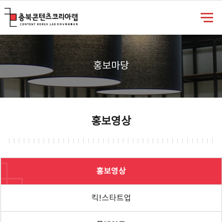
충북콘텐츠코리아랩
홍보마당
홍보영상
홍보영상
킥!스타트업