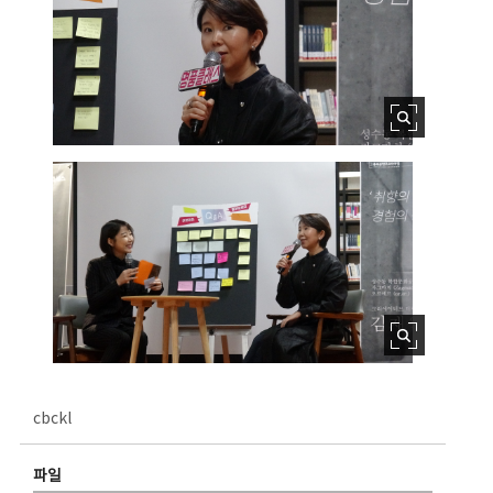
cbckl
파일