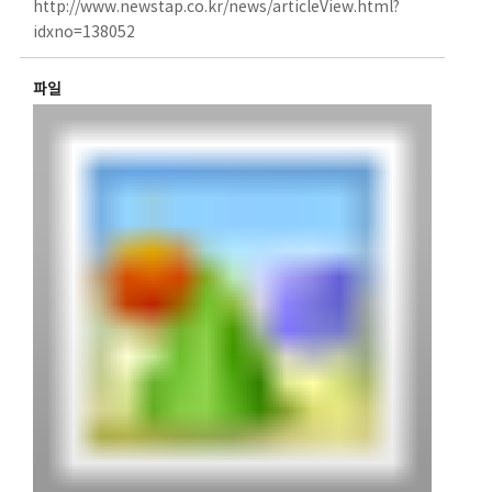
http://www.newstap.co.kr/news/articleView.html?
idxno=138052
파일