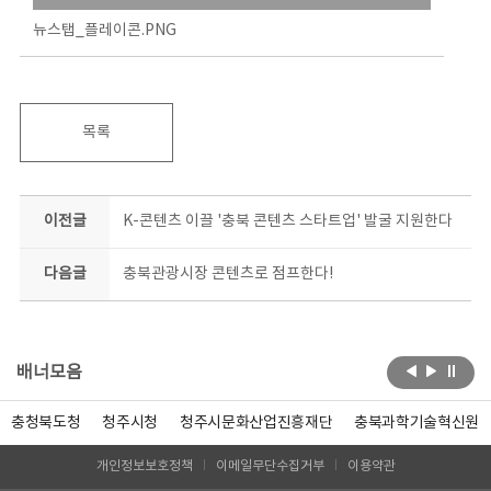
뉴스탭_플레이콘.PNG
목록
이전글
K-콘텐츠 이끌 '충북 콘텐츠 스타트업' 발굴 지원한다
다음글
충북관광시장 콘텐츠로 점프한다!
배너모음
충청북도청
청주시청
청주시문화산업진흥재단
충북과학기술혁신원
개인정보보호정책
이메일무단수집거부
이용약관