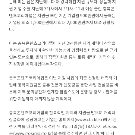
눈에 띄는 점은 지난해보다 더 강력해진 지원 규모다. 상품화 지
원 기업 수를 지난해 3개사에서 7개사로 2배 이상 늘린 충북콘
텐츠코리아랩은 지원금 또한 기존 기업별 900만원에서 올해는
기업당 최소 1,200만원에서 최대 2,000만원까지 대폭 상향했
다.
이는 충북콘텐츠코리아랩이 지난 2년 동안 지역 캐릭터 산업을
육성하고 투자하며 확인한 가능성과 경쟁력을 바탕으로 한 근거
있는 모험으로, 올해의 집중지원을 통해 토종 캐릭터 기업의 수
직성장을 이뤄내겠다는 각오다.
충북콘텐츠코리아랩은 이번 지원 사업에 최종 선정된 캐릭터 기
업에 창작지원금은 물론 전문가 멘토링을 통한 사업 컨설팅을 비
롯해 지역 문화공간과 연계한 팝업스토어 운영 등 홍보‧판매를
위한 지원까지 아끼지 않을 계획이다.
충북콘텐츠코리아랩의 전폭적인 지지와 지원을 받으며 캐릭터
상품화에 성공하고픈 기업은 홈페이지(www.cbckl.kr)에서 관
련 서류를 내려 받아 작성한 뒤 4월 11일(월) 18시까지 e나라도
움(www.gosims.go.kr)을 통해 접수하면 된다. 이밖에 더 자