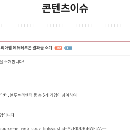
콘텐츠이슈
코리아랩 에듀테크콘 결과물 소개
물을 소개합니다!
 닥터, 블루트리엔터 등 총 5개 기업이 참여하여
사업입니다
_source=ig_web_copy_link&igshid=MzRlODBiNWFlZA==