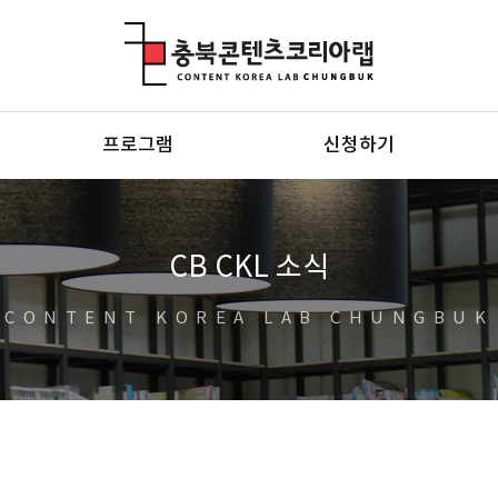
충북콘텐츠코리아랩
프로그램
신청하기
CB CKL 소식
CONTENT KOREA LAB CHUNGBUK