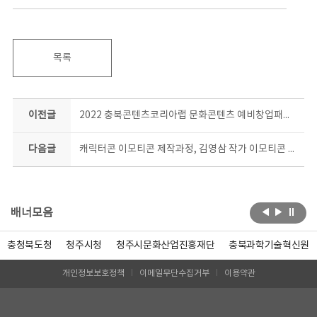
목록
이전글
2022 충북콘텐츠코리아랩 문화콘텐츠 예비창업패키지 결과물 공개
다음글
캐릭터콘 이모티콘 제작과정, 김영삼 작가 이모티콘 출시!
배너모음
충청북도청
청주시청
청주시문화산업진흥재단
충북과학기술혁신원
개인정보보호정책
이메일무단수집거부
이용약관