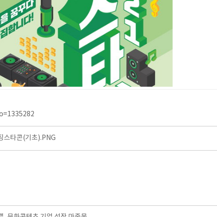
no=1335282
스타콘(기초).PNG