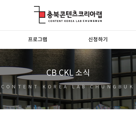
충북콘텐츠코리아랩
프로그램
신청하기
CB CKL 소식
CONTENT KOREA LAB CHUNGBUK