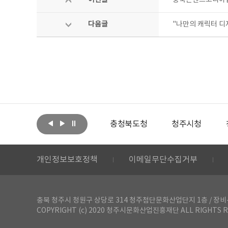
이전글
충북콘텐츠코리아랩
다음글
"나만의 캐릭터 디
아랩
문화체육관광부
충청북도청
청주시청
개인정보보호정책
이메일무단수집거부
충북 청주시 청원구 상당로 314 청주첨단문화산업단지 1층 / 장비-공간 대여 문
COPYRIGHT (c) 2020 청주시문화산업진흥재단 ALL RIGHTS R