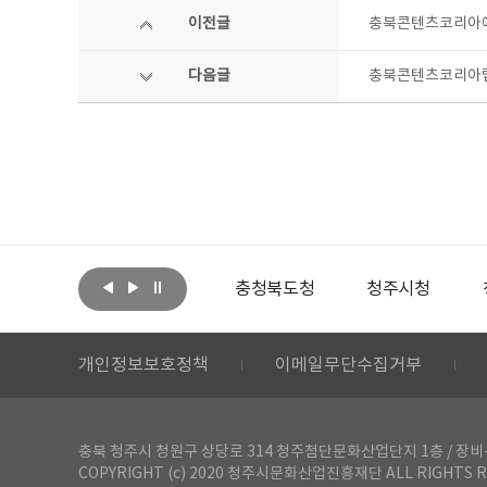
이전글
충북콘텐츠코리아에
다음글
충북콘텐츠코리아랩 
아랩
문화체육관광부
충청북도청
청주시청
개인정보보호정책
이메일무단수집거부
충북 청주시 청원구 상당로 314 청주첨단문화산업단지 1층 / 장비-공간 대여 문
COPYRIGHT (c) 2020 청주시문화산업진흥재단 ALL RIGHTS R