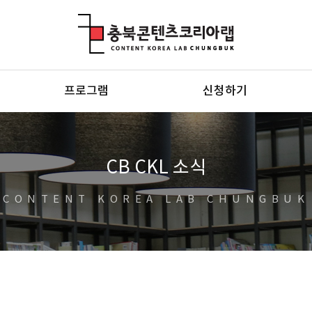
충북콘텐츠코리아랩
프로그램
신청하기
CB CKL 소식
CONTENT KOREA LAB CHUNGBUK