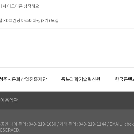
서 이모티콘 창작해요
3D프린팅 마스터과정(3기) 모집
청주시문화산업진흥재단
충북과학기술혁신원
한국콘텐
이용약관
의 : 043-219-1050 / 기타 문의 : 043-219-1144 / EMAIL : cbck
ESERVED.