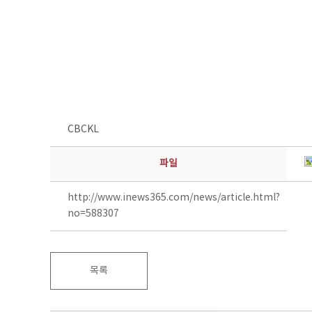
CBCKL
파일
http://www.inews365.com/news/article.html?
no=588307
목록