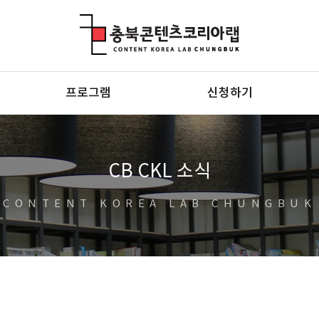
충북콘텐츠코리아랩
프로그램
신청하기
CB CKL 소식
CONTENT KOREA LAB CHUNGBUK