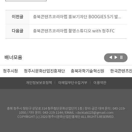
이전글
충북콘텐츠코리아랩 홍보기자단 BOOGIES 5기 발대식
다음글
충북콘텐츠코리아랩 촬영스튜디오 with 청주FC
배너모음
청주시청
청주시문화산업진흥재단
충북과학기술혁신원
한국콘텐츠
개인정보보호정책
이메일무단수집거부
이용약관
충북 청주시 청원구 상당로 314 청주첨단문화산업단지 1층 / 장비-공간 대여 문의 : 043-219-
1050 / 기타 문의 : 043-219-1144 / EMAIL : cbcklab123@gmail.com
COPYRIGHT (c) 2020 청주시문화산업진흥재단 ALL RIGHTS RESERVED.